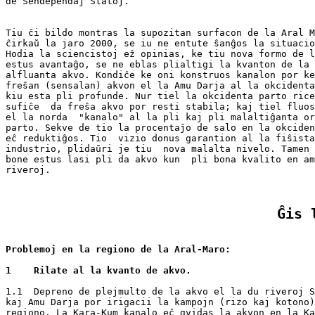
Tiu ĉi bildo montras la supozitan surfacon de la Aral M
ĉirkaŭ la jaro 2000, se iu ne entute ŝanĝos la situacio
Hodia la sciencistoj ež opinias, ke tiu nova formo de l
estus avantaĝo, se ne eblas plialtigi la kvanton de la

alfluanta akvo. Kondiĉe ke oni konstruos kanalon por ke
freŝan (sensalan) akvon el la Amu Darja al la okcidenta
kiu esta pli profunde. Nur tiel la okcidenta parto rice
sufiĉe  da freŝa akvo por resti stabila; kaj tiel fluos
el la norda  "kanalo" al la pli kaj pli malaltiĝanta or
parto. Sekve de tio la procentaĵo de salo en la okciden
eĉ reduktiĝos. Tio  vizio donus garantion al la fiŝista

industrio, plidaŭri je tiu  nova malalta nivelo. Tamen 
bone estus lasi pli da akvo kun  pli bona kvalito en am
riveroj.
Ĝis 
Problemoj en la regiono de la Aral-Maro: 
1    Rilate al la kvanto de akvo.
1.1  Depreno de plejmulto de la akvo el la du riveroj S
kaj Amu Darja por irigacii la kampojn (rizo kaj kotono)
regiono. La Kara-Kum kanalo eĉ gvidas la akvon en la Ka