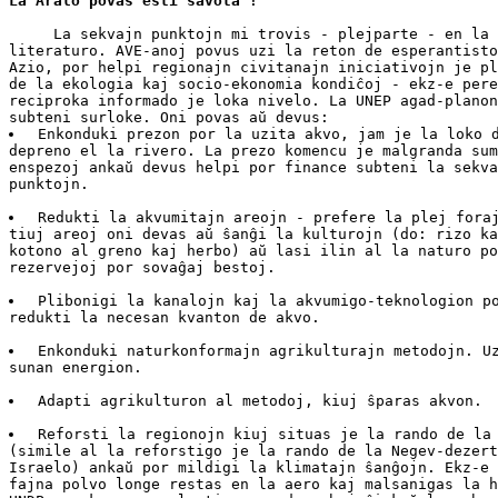
La Aralo povas esti savota !
     La sekvajn punktojn mi trovis - plejparte - en la

literaturo. AVE-anoj povus uzi la reton de esperantisto
Azio, por helpi regionajn civitanajn iniciativojn je pl
de la ekologia kaj socio-ekonomia kondiĉoj - ekz-e pere
reciproka informado je loka nivelo. La UNEP agad-planon
 Enkonduki prezon por la uzita akvo, jam je la loko d
depreno el la rivero. La prezo komencu je malgranda sum
enspezoj ankaŭ devus helpi por finance subteni la sekva
punktojn.

 Redukti la akvumitajn areojn - prefere la plej foraj
tiuj areoj oni devas aŭ ŝanĝi la kulturojn (do: rizo ka
kotono al greno kaj herbo) aŭ lasi ilin al la naturo po
rezervejoj por sovaĝaj bestoj.

 Plibonigi la kanalojn kaj la akvumigo-teknologion po
redukti la necesan kvanton de akvo.

 Enkonduki naturkonformajn agrikulturajn metodojn. Uz
sunan energion.

 Adapti agrikulturon al metodoj, kiuj ŝparas akvon.

 Reforsti la regionojn kiuj situas je la rando de la 
(simile al la reforstigo je la rando de la Negev-dezert
Israelo) ankaŭ por mildigi la klimatajn ŝanĝojn. Ekz-e 
fajna polvo longe restas en la aero kaj malsanigas la h