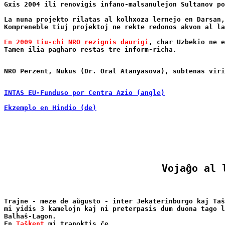
Gxis 2004 ili renovigis infano-malsanulejon Sultanov po
La nuna projekto rilatas al kolhxoza lernejo en Darsan,
Kompreneble tiuj projektoj ne rekte redonos akvon al la
En 2009 tiu-chi NRO rezignis daurigi
, char Uzbekio ne e
INTAS EU-Funduso por Centra Azio (angle)
Ekzemplo en Hindio (de)
Vojaĝo al 
Trajne - meze de aŭgusto - inter Jekaterinburgo kaj Taŝ
mi vidis 3 kamelojn kaj ni preterpasis dum duona tago l
Balĥaŝ-Lagon.

En 
Taŝkent
 mi tranoktis ĉe
