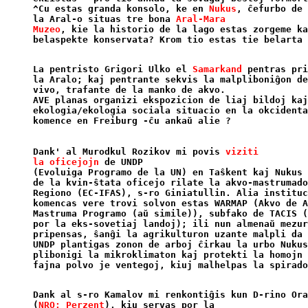
^Cu estas granda konsolo, ke en 
Nukus
, ĉefurbo de 
la Aral-o situas tre bona 
Aral-Mara

Muzeo
, kie la historio de la lago estas zorgeme ka
La pentristo Grigori Ulko el 
Samarkand
 pentras pri
la Aralo; kaj pentrante sekvis la malpliboniĝon de
vivo, trafante de la manko de akvo.

AVE planas organizi ekspozicion de liaj bildoj kaj
ekologia/ekologia sociala situacio en la okcidenta
Dank' al Murodkul Rozikov mi povis 
viziti

la oficejojn
 de UNDP

(Evoluiga Programo de la UN) en Taŝkent kaj Nukus 
de la kvin-ŝtata oficejo rilate la akvo-mastrumado
Regiono (EC-IFAS), s-ro Giniatullin. Alia instituc
komencas vere trovi solvon estas WARMAP (Akvo de A
Mastruma Programo (aŭ simile)), subfako de TACIS (
por la eks-sovetiaj landoj); ili nun almenaŭ mezur
pripensas, ŝanĝi la agrikulturon uzante malpli da 
UNDP plantigas zonon de arboj ĉirkau la urbo Nukus
plibonigi la mikroklimaton kaj protekti la homojn 
fajna polvo je ventegoj, kiuj malhelpas la spirado
Dank al s-ro Kamalov mi renkontiĝis kun D-rino Ora
(
NRO: Perzent
), kiu servas por la
