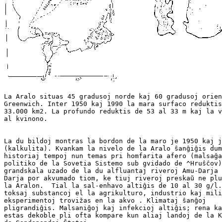
La Aralo situas 45 gradusoj norde kaj 60 gradusoj orien
Greenwich. Inter 1950 kaj 1990 la mara surfaco reduktis
33.000 km2. La profundo reduktis de 53 al 33 m kaj la v
La du bildoj montras la bordon de la maro je 1950 kaj j
(kalkulita). Kvankam la nivelo de la Aralo ŝanĝiĝis dum

historiaj tempoj nun temas pri homfarita afero (malsaĝa

politiko de la Sovetia Sistemo sub gvidado de ^Hruŝĉov)
grandskala uzado de la du alfluantaj riveroj Amu-Darja 
Darja por akvumado tiom, ke tiuj riveroj preskaŭ ne plu
la Aralon.  Tial la sal-enhavo altiĝis de 10 al 30 g/l.
toksaj substancoj el la agrikulturo, industrio kaj mili
eksperimentoj trovižas en la akvo . Klimataj ŝanĝoj

pligrandiĝis. Malsaniĝoj kaj infekcioj altiĝis; rena ka
estas dekoble pli ofta kompare kun aliaj landoj de la K