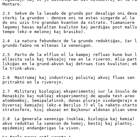
Montaro.

2.3  Sekve de la lavado de grundo por desaligo oni deva
sterki la grundon - denove oni ne estas singarde al la 
do oni uzis tro grandan kvanton da nitrato. Tiamaniere 
legomoj havas malaltan kvaliton kaj perdiĝas post mallo
tempo (ekz-e melonoj kaj brasiko).

2.4  La natura fekundeco de la grundo reduktiĝas, ĉar l
grundo-faŭno ne eltenas la venenigon.

2.5  Parto de la elfluo el la kampoj refluas kune kun l
ellavita salo kaj toksaĵoj ree en la riveron. Alia part
likiĝas en la grund-akvon kaj detruas ties kvaliton; ek
la trink-akvo.

2.6  Mastrumaj kaj industriaj poluitaj akvoj fluas sen 
pritrakto en la riverojn.

2.7  Militaraj biologiaj eksperimentoj sur la Insulo de

Renaskižo kaj nukleaj eksperimentoj de apuda test-areo 
atombomboj, Semipalatinsk, donas plurajn vivdanĝerajn e
Diversaj kemiažoj (ekz-e Berilio ?) el la raketo-starto
stratosfero, kiuj okazas en Bajkonur aldonas plian vene
2.8  La ĝenerala venenigo (nuklea, biologia kaj kemia) 
akvo reduktas la sanecon de homoj, bestoj kaj plantoj. 
epidemioj endanĝerigas la vivon.
