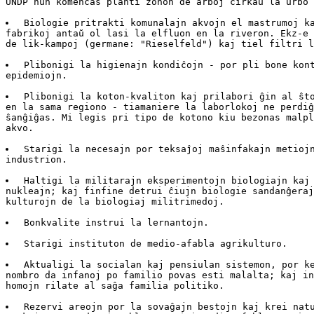
UNDP nun komencas planti zonon de arboj ĉirkaŭ la urbo 
 Biologie pritrakti komunalajn akvojn el mastrumoj ka
fabrikoj antaŭ ol lasi la elfluon en la riveron. Ekz-e 
de lik-kampoj (germane: "Rieselfeld") kaj tiel filtri l
 Plibonigi la higienajn kondiĉojn - por pli bone kont
epidemiojn.

 Plibonigi la koton-kvaliton kaj prilabori ĝin al ŝto
en la sama regiono - tiamaniere la laborlokoj ne perdiĝ
ŝanĝiĝas. Mi legis pri tipo de kotono kiu bezonas malpl
akvo.

 Starigi la necesajn por teksaĵoj maŝinfakajn metiojn
industrion.

 Haltigi la militarajn eksperimentojn biologiajn kaj

nukleajn; kaj finfine detrui ĉiujn biologie sandanĝeraj
kulturojn de la biologiaj militrimedoj.

 Bonkvalite instrui la lernantojn.

 Starigi instituton de medio-afabla agrikulturo.

 Aktualigi la socialan kaj pensiulan sistemon, por ke
nombro da infanoj po familio povas esti malalta; kaj in
homojn rilate al saĝa familia politiko.

 Rezervi areojn por la sovaĝajn bestojn kaj krei natu