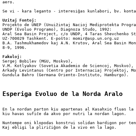
aero.

Se vi - kara leganto - interesiĝas kunlabori, bv. konta
Uzitaj Fontoj:

Projekto de UNEP (Unuižintaj Nacioj Mediprotekta Progra
UNDP (Evoluo Programo), Diagnoza Studo, 1992:

Aral Sea Basin Project, c/o UNDP, 4 Taras Shevchenko St
UZ-700029 Tashkent. E-poŝto: momir@asp.un.org.uz

B.A. Tashmukhamedov kaj A.N. Krutov, Aral Sea Basin Mon
8-9, 1996.

Fakuloj:

Sergej Bobilev (MGU, Moskvo),

V.M. Kotlyakov (Sovetia Akademio de Sciencoj, Moskvo),

Arkady Levintanus (Centro por Internaciaj Projektoj, Mo
Esperiga Evoluo de la Norda Aralo
En la nordan parton kiu apartenas al Kasahxio fluas la 
kiu havas sufiĉe da akvo por nutri la nordan lagon.
Nuntempe oni klopodas konstrui solidan bardigon por ten
Kaj ebligi la pliriĉiĝon de la vivo en la lago.