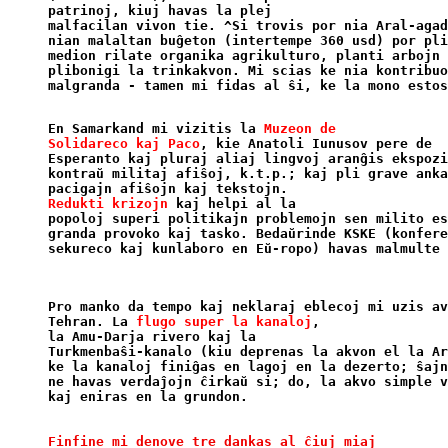
patrinoj, kiuj havas la plej

malfacilan vivon tie. ^Si trovis por nia Aral-agad
nian malaltan buĝeton (intertempe 360 usd) por pli
medion rilate organika agrikulturo, planti arbojn 
plibonigi la trinkakvon. Mi scias ke nia kontribuo
En Samarkand mi vizitis la 
Muzeon de

Solidareco kaj Paco
, kie Anatoli Iunusov pere de

Esperanto kaj pluraj aliaj lingvoj aranĝis ekspozi
kontraŭ militaj afiŝoj, k.t.p.; kaj pli grave anka
Redukti krizojn
 kaj helpi al la

popoloj superi politikajn problemojn sen milito es
granda provoko kaj tasko. Bedaŭrinde KSKE (konfere
sekureco kaj kunlaboro en Eŭ-ropo) havas malmulte 
Pro manko da tempo kaj neklaraj eblecoj mi uzis av
Tehran. La 
flugo super la kanaloj
,

la Amu-Darja rivero kaj la

Turkmenbaŝi-kanalo (kiu deprenas la akvon el la Ar
ke la kanaloj finiĝas en lagoj en la dezerto; ŝajn
ne havas verdaĵojn ĉirkaŭ si; do, la akvo simple v
Finfine mi denove tre dankas al ĉiuj miaj
