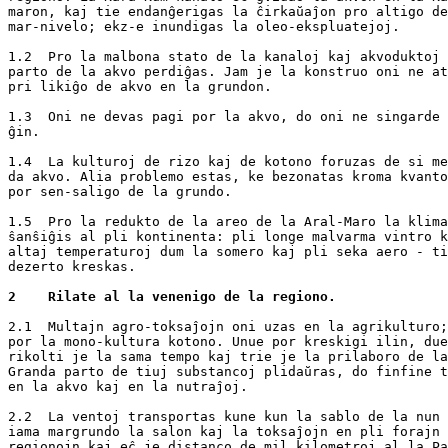
maron, kaj tie endanĝerigas la ĉirkaŭaĵon pro altigo de
mar-nivelo; ekz-e inundigas la oleo-ekspluatejoj.

1.2  Pro la malbona stato de la kanaloj kaj akvoduktoj 
parto de la akvo perdiĝas. Jam je la konstruo oni ne at
pri likiĝo de akvo en la grundon.

1.3  Oni ne devas pagi por la akvo, do oni ne singarde 
ĝin.

1.4  La kulturoj de rizo kaj de kotono foruzas de si me
da akvo. Alia problemo estas, ke bezonatas kroma kvanto
por sen-saligo de la grundo.

1.5  Pro la redukto de la areo de la Aral-Maro la klima
ŝanŝiĝis al pli kontinenta: pli longe malvarma vintro k
altaj temperaturoj dum la somero kaj pli seka aero - ti
dezerto kreskas.

2    Rilate al la venenigo de la regiono.
2.1  Multajn agro-toksaĵojn oni uzas en la agrikulturo;
por la mono-kultura kotono. Unue por kreskigi ilin, due
rikolti je la sama tempo kaj trie je la prilaboro de la
Granda parto de tiuj substancoj plidaŭras, do finfine t
en la akvo kaj en la nutraĵoj.

2.2  La ventoj transportas kune kun la sablo de la nun 
iama margrundo la salon kaj la toksaĵojn en pli forajn

regionojn kaj eĉ je distanco de mil kilometroj al la Pa