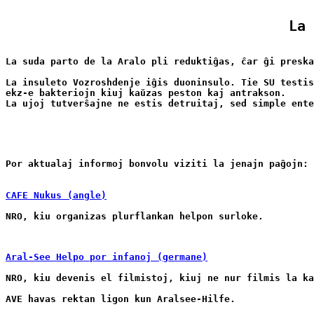
La 
La suda parto de la Aralo pli reduktiĝas, ĉar ĝi preska
La insuleto Vozroshdenje iĝis duoninsulo. Tie SU testis
ekz-e bakteriojn kiuj kaŭzas peston kaj antrakson.

La ujoj tutverŝajne ne estis detruitaj, sed simple ente
Por aktualaj informoj bonvolu viziti la jenajn paĝojn:
CAFE Nukus (angle)
Aral-See Helpo por infanoj (germane)
NRO, kiu devenis el filmistoj, kiuj ne nur filmis la ka
AVE havas rektan ligon kun Aralsee-Hilfe.