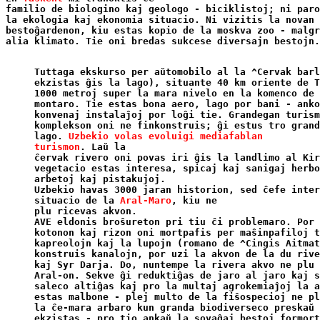
familio de biologino kaj geologo - biciklistoj; ni paro
la ekologia kaj ekonomia situacio. Ni vizitis la novan

bestoĝardenon, kiu estas kopio de la moskva zoo - malgr
Tuttaga ekskurso per aŭtomobilo al la ^Cervak barl
ekzistas ĝis la lago), situante 40 km oriente de T
1000 metroj super la mara nivelo en la komenco de 
montaro. Tie estas bona aero, lago por bani - anko
konvenaj instalaĵoj por loĝi tie. Grandegan turism
komplekson oni ne finkonstruis; ĝi estus tro grand
lago. 
Uzbekio volas evoluigi mediafablan

turismon
. Laŭ la

ĉervak rivero oni povas iri ĝis la landlimo al Kir
vegetacio estas interesa, spicaj kaj sanigaj herbo
arbetoj kaj pistakujoj.

Uzbekio havas 3000 jaran historion, sed ĉefe inter
situacio de la 
Aral-Maro
, kiu ne

plu ricevas akvon.

AVE eldonis broŝureton pri tiu ĉi problemaro. Por 
kotonon kaj rizon oni mortpafis per maŝinpafiloj t
kapreolojn kaj la lupojn (romano de ^Cingis Aitmat
konstruis kanalojn, por uzi la akvon de la du rive
kaj Syr Darja. Do, nuntempe la rivera akvo ne plu 
Aral-on. Sekve ĝi reduktiĝas de jaro al jaro kaj s
saleco altiĝas kaj pro la multaj agrokemiaĵoj la a
estas malbone - plej multo de la fiŝospecioj ne pl
la ĉe-mara arbaro kun granda biodiverseco preskaŭ 
ekzistas - pro tio ankaŭ la sovaĝaj bestoj formort