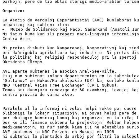
parkojn; pere de tio eblas starigi medio-afablan turism
Organizo:
La Asocio de Verduloj Esperantistaj (AVE) kunlaboras ku
 Muzeo de Solidareco kaj Paco, Samarkand (Anatoli Iun
Ni ŝatus kune kun ili prepari naci-lingvajn informilojn
Centra Azio.

Ni pretas diskuti kun kamparanoj, kooperativoj kaj sind
pri daŭrigebla agrikulturo kaj industrio. Ni pretas dis
la politikaj kaj religiaj respondeculoj pri la spertoj 
Okcidenta Eŭropo.

AVE aparte subtenas la asocion Aral-See-Hilfe,

kiuj nun subtenas infano-departementon en la tuberkuloz
"Sultanov" en Nukus/Karakalpakio (UZ) kaj surloke kunla
NRO "Central Asian Free Exchange" (CAFE Nukus).

Temas pri duonjara renovigo de 60 cxambroj, lavejoj kaj
centra provizo de varma akvo.

Paralele al la informoj ni volas helpi rekte por daŭre

plibonigi la lokajn situaciojn. Ni povas helpi pere de 
por ekologie konsciaj homoj kaj organizoj en la riĉaj l
por ke ili finance subtenu la projektojn. Rektan helpon
medikamentojn) ni nur sendu kiam ili ne aĉeteblas surlo
AVE subtenas la NRO Perzent en Nukus; en 1998

ni subtenis la plantadon da arboj por filtri la salopol